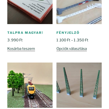
TALPRA MAGYAR!
FÉNYJELZŐ
Ártartomány
3 .990
Ft
1 .100
Ft
–
1 .350
Ft
1
Ennek
Kosárba teszem
Opciók választása
.100 Ft
a
-
terméknek
1
több
.350 Ft
variációja
van.
A
változatok
a
termékoldal
választhatók