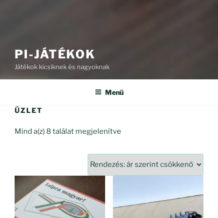
PI-JÁTÉKOK
Játékok kicsiknek és nagyoknak
Menü
ÜZLET
Sorted
Mind a(z) 8 találat megjelenítve
by
price:
high
to
low