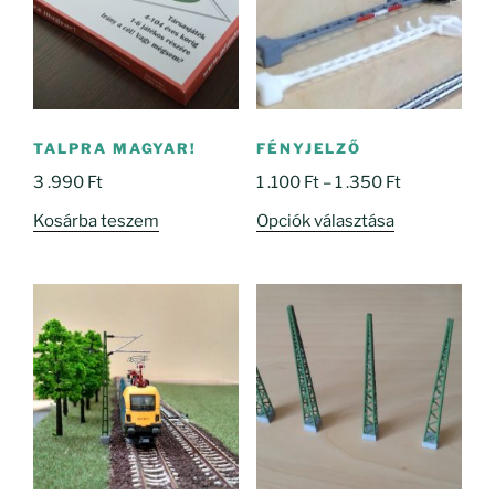
TALPRA MAGYAR!
FÉNYJELZŐ
Ártartomány
3 .990
Ft
1 .100
Ft
–
1 .350
Ft
1
Ennek
Kosárba teszem
Opciók választása
.100 Ft
a
-
terméknek
1
több
.350 Ft
variációja
van.
A
változatok
a
termékoldal
választhatók