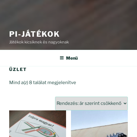
PI-JÁTÉKOK
Játékok kicsiknek és nagyoknak
Menü
ÜZLET
Sorted
Mind a(z) 8 találat megjelenítve
by
price:
high
to
low