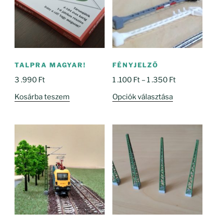
TALPRA MAGYAR!
FÉNYJELZŐ
Ártartomány
3 .990
Ft
1 .100
Ft
–
1 .350
Ft
1
Ennek
Kosárba teszem
Opciók választása
.100 Ft
a
-
terméknek
1
több
.350 Ft
variációja
van.
A
változatok
a
termékoldal
választhatók