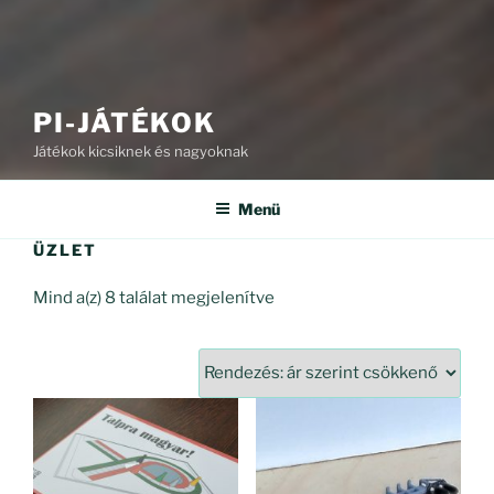
PI-JÁTÉKOK
Játékok kicsiknek és nagyoknak
Menü
ÜZLET
Sorted
Mind a(z) 8 találat megjelenítve
by
price:
high
to
low