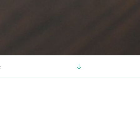
Görgetés
t
a
tartalomhoz