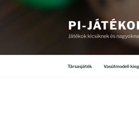
PI-JÁTÉKO
Játékok kicsiknek és nagyokn
Társasjáték
Vasútmodell kieg
ÜZLET
Mind a(z) 8 találat megjelenítv