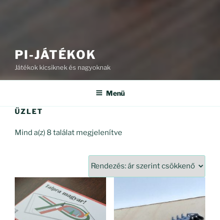
PI-JÁTÉKOK
Játékok kicsiknek és nagyoknak
Menü
ÜZLET
Sorted
Mind a(z) 8 találat megjelenítve
by
price:
high
to
low