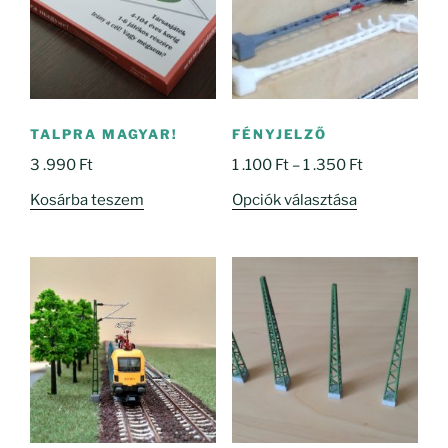
TALPRA MAGYAR!
FÉNYJELZŐ
Ártartomány
3 .990
Ft
1 .100
Ft
–
1 .350
Ft
1
Ennek
Kosárba teszem
Opciók választása
.100 Ft
a
-
terméknek
1
több
.350 Ft
variációja
van.
A
változatok
a
termékoldal
választhatók