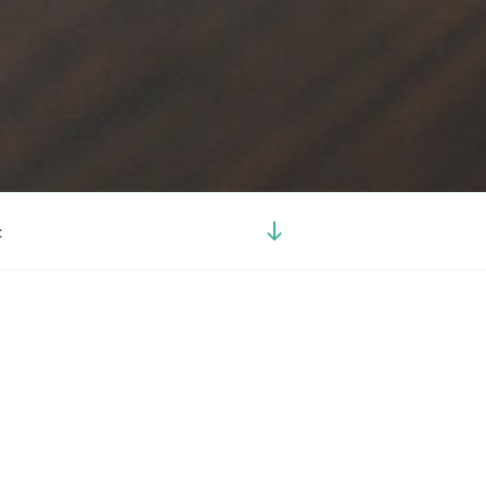
Görgetés
t
a
tartalomhoz