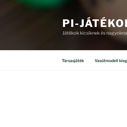
PI-JÁTÉKO
Játékok kicsiknek és nagyokn
Társasjáték
Vasútmodell kieg
ÜZLET
Mind a(z) 8 találat megjelenítv