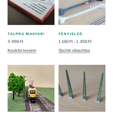
TALPRA MAGYAR!
FÉNYJELZŐ
Ártartomány
3 .990
Ft
1 .100
Ft
–
1 .350
Ft
1
Ennek
Kosárba teszem
Opciók választása
.100 Ft
a
-
terméknek
1
több
.350 Ft
variációja
van.
A
változatok
a
termékoldal
választhatók