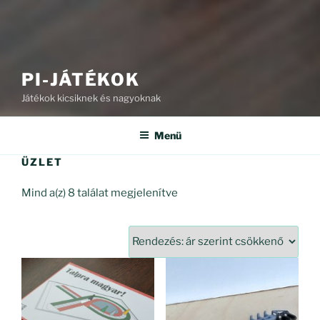
PI-JÁTÉKOK
Játékok kicsiknek és nagyoknak
Menü
ÜZLET
Sorted
Mind a(z) 8 találat megjelenítve
by
price:
high
to
low