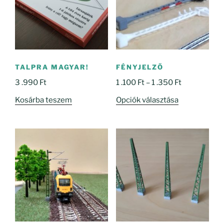
TALPRA MAGYAR!
FÉNYJELZŐ
Ártartomány
3 .990
Ft
1 .100
Ft
–
1 .350
Ft
1
Ennek
Kosárba teszem
Opciók választása
.100 Ft
a
-
terméknek
1
több
.350 Ft
variációja
van.
A
változatok
a
termékoldal
választhatók