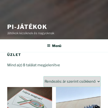
PI-JÁTÉKOK
Játékok kicsiknek és nagyoknak
Menü
ÜZLET
Sorted
Mind a(z) 8 találat megjelenítve
by
price:
high
to
low