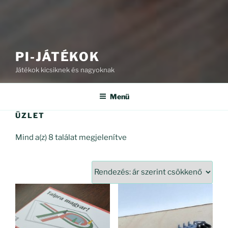
PI-JÁTÉKOK
Játékok kicsiknek és nagyoknak
Menü
ÜZLET
Sorted
Mind a(z) 8 találat megjelenítve
by
price:
high
to
low