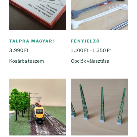
TALPRA MAGYAR!
FÉNYJELZŐ
Ártartomány
3 .990
Ft
1 .100
Ft
–
1 .350
Ft
1
Ennek
Kosárba teszem
Opciók választása
.100 Ft
a
-
terméknek
1
több
.350 Ft
variációja
van.
A
változatok
a
termékoldal
választhatók