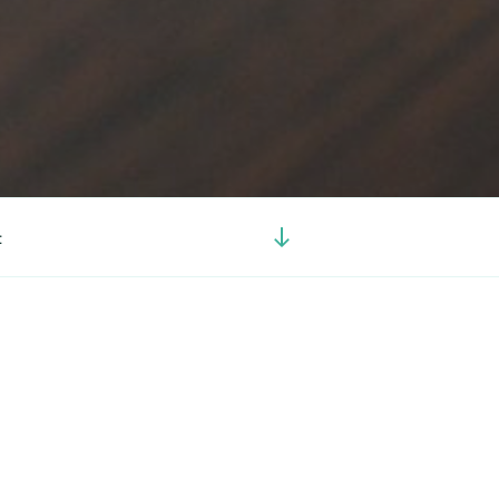
Görgetés
t
a
tartalomhoz