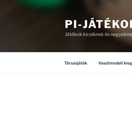
PI-JÁTÉKO
Játékok kicsiknek és nagyokn
Társasjáték
Vasútmodell kieg
ÜZLET
Mind a(z) 8 találat megjelenítv