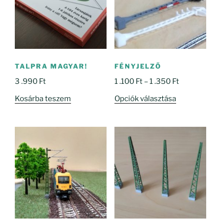
TALPRA MAGYAR!
FÉNYJELZŐ
Ártartomány
3 .990
Ft
1 .100
Ft
–
1 .350
Ft
1
Ennek
Kosárba teszem
Opciók választása
.100 Ft
a
-
terméknek
1
több
.350 Ft
variációja
van.
A
változatok
a
termékoldal
választhatók