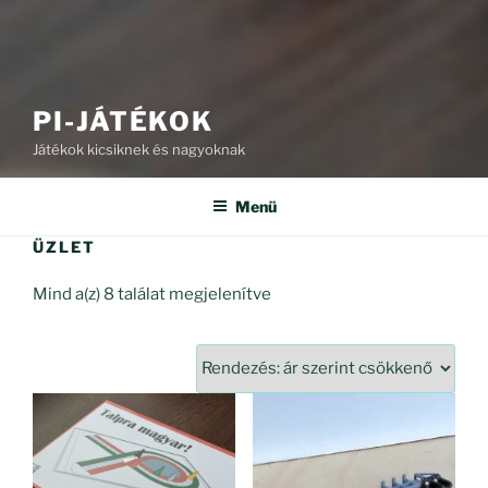
PI-JÁTÉKOK
Játékok kicsiknek és nagyoknak
Menü
ÜZLET
Sorted
Mind a(z) 8 találat megjelenítve
by
price:
high
to
low